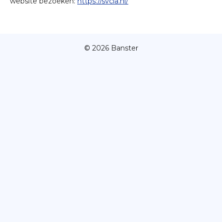
website bezoeken:
https://svcia.nl/
© 2026 Banster